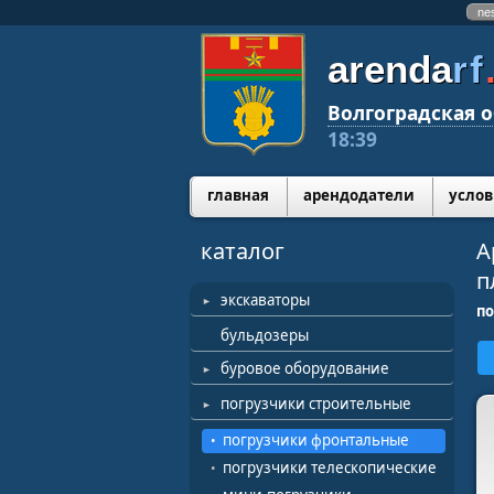
ne
arenda
rf
Волгоградская о
18:39
главная
арендодатели
услов
каталог
А
п
экскаваторы
по
бульдозеры
буровое оборудование
погрузчики строительные
погрузчики фронтальные
погрузчики телескопические