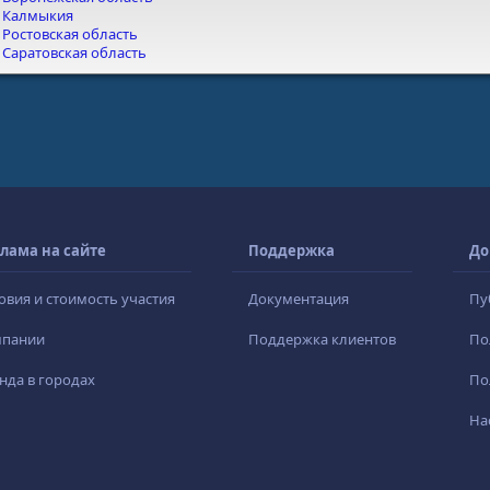
Калмыкия
Ростовская область
Саратовская область
лама на сайте
Поддержка
До
овия и стоимость участия
Документация
Пу
мпании
Поддержка клиентов
По
нда в городах
По
На