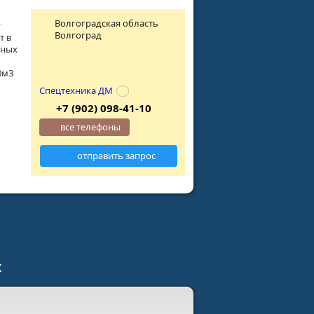
Волгоградская область
Волгоград
т в
дных
,0м3
Спецтехника ДМ
+7 (902) 098-41-10
все телефоны
отправить запрос
х