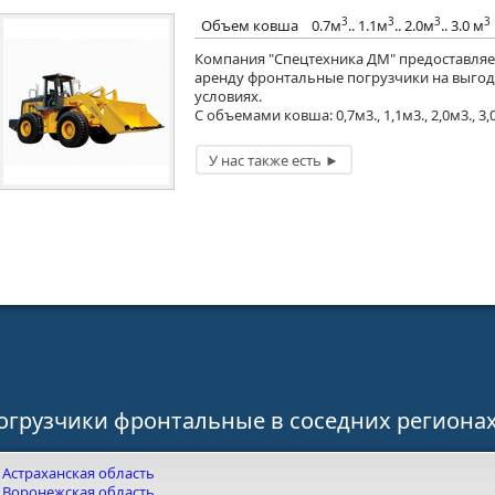
3
3
3
3
Объем ковша
0.7м
.. 1.1м
.. 2.0м
.. 3.0 м
Компания "Спецтехника ДМ" предоставляе
аренду фронтальные погрузчики на выго
условиях.
С объемами ковша: 0,7м3., 1,1м3., 2,0м3., 3
огрузчики фронтальные в соседних региона
Астраханская область
Воронежская область