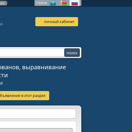
страна
com
личный кабинет
 и
лованов, выравнивание
сти
ий
бъявление в этот раздел