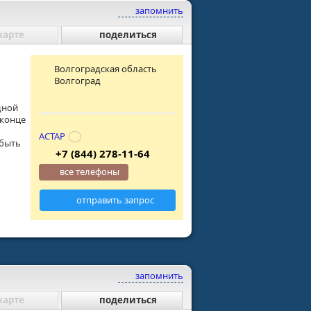
запомнить
карте
поделиться
Волгоградская область
Волгоград
дной
 конце
АСТАР
 быть
+7 (844) 278-11-64
все телефоны
отправить запрос
запомнить
карте
поделиться