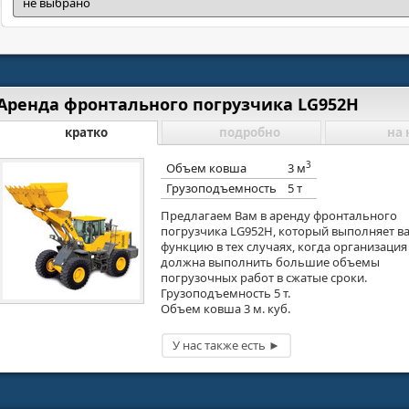
Аренда фронтального погрузчика LG952H
кратко
подробно
на 
3
Объем ковша
3 м
Грузоподъемность
5 т
Предлагаем Вам в аренду фронтального
погрузчика LG952H, который выполняет 
функцию в тех случаях, когда организация
должна выполнить большие объемы
погрузочных работ в сжатые сроки.
Грузоподъемность 5 т.
Объем ковша 3 м. куб.