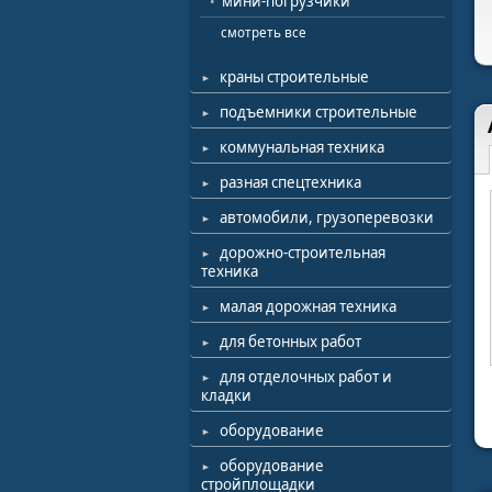
мини-погрузчики
смотреть все
краны строительные
подъемники строительные
коммунальная техника
разная спецтехника
автомобили, грузоперевозки
дорожно-строительная
техника
малая дорожная техника
для бетонных работ
для отделочных работ и
кладки
оборудование
оборудование
стройплощадки