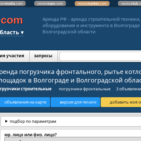
stor
media
.com
nestor
expo
.com
nestor
market
.com
nestor
club
.
.com
Аренда РФ - аренда строительной техники,
оборудования и инструмента в Волгограде
бласть ▾
Волгоградской области
ия участия
запросы
ренда погрузчика фронтального, рытье кот
лощадок в Волгограде и Волгоградской обла
грузчики строительные
погрузчики фронтальные
3 объявлен
объявления на карте
версия для печати
добавить моё о
подбор по параметрам
юр. лицо или физ. лицо?