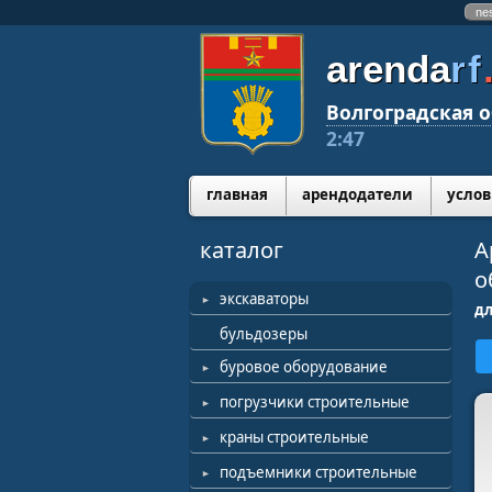
ne
arenda
rf
Волгоградская о
2:47
главная
арендодатели
услов
каталог
А
о
экскаваторы
дл
бульдозеры
буровое оборудование
погрузчики строительные
краны строительные
подъемники строительные