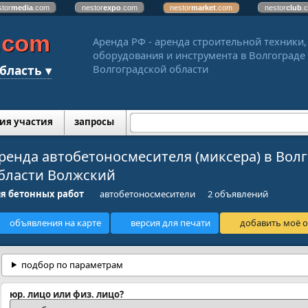
stor
media
.com
nestor
expo
.com
nestor
market
.com
nestor
club
.
.com
Аренда РФ - аренда строительной техники,
оборудования и инструмента в Волгограде
бласть ▾
Волгоградской области
ия участия
запросы
ренда автобетоносмесителя (миксера) в Волг
бласти Волжский
я бетонных работ
автобетоносмесители
2 объявлений
объявления на карте
версия для печати
добавить моё о
подбор по параметрам
юр. лицо или физ. лицо?