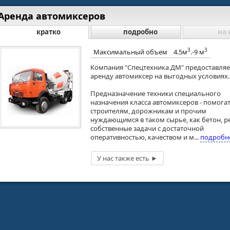
Аренда автомиксеров
кратко
подробно
на 
3
3
Максимальный объем
4.5м
.-9 м
Компания "Спецтехника ДМ" предоставляе
аренду автомиксер на выгодных условиях.
Предназначение техники специального
назначения класса автомиксеров - помога
строителям, дорожникам и прочим
нуждающимся в таком сырье, как бетон, 
собственные задачи с достаточной
оперативностью, качеством и м...
подробн