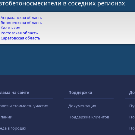
втобетоносмесители в соседних регионах
Астраханская область
Воронежская область
Калмыкия
Ростовская область
Саратовская область
лама на сайте
Поддержка
До
овия и стоимость участия
Документация
Пу
мпании
Поддержка клиентов
По
нда в городах
По