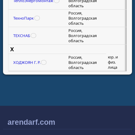
ТеплоЭнергоМонтаж
Волгоградская
область
Россия,
ТехноПарк
Волгоградская
область
Россия,
ТЕХСНАБ
Волгоградская
область
Х
юр. и
Россия,
физ.
ХОДЖОЯН Г. Р.
Волгоградская
лица
область
arendarf.com