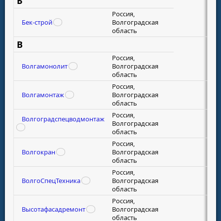
Б
Россия,
Бек-строй
Волгоградская
область
В
Россия,
Волгамонолит
Волгоградская
область
Россия,
Волгамонтаж
Волгоградская
область
Россия,
Волгоградспецводмонтаж
Волгоградская
область
Россия,
Волгокран
Волгоградская
область
Россия,
ВолгоСпецТехника
Волгоградская
область
Россия,
Высотафасадремонт
Волгоградская
область