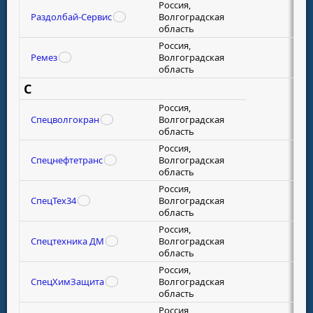
Россия,
Раздолбай-Сервис
Волгоградская
область
Россия,
Ремез
Волгоградская
область
С
Россия,
Спецволгокран
Волгоградская
область
Россия,
Спецнефтетранс
Волгоградская
область
Россия,
СпецТех34
Волгоградская
область
Россия,
Спецтехника ДМ
Волгоградская
область
Россия,
СпецХимЗащита
Волгоградская
область
Россия,