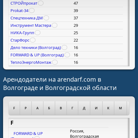
СТРОЙпрокат
47
Prokat-34
39
Спецтехника ДМ
37
Инструмент Мастера
29
НИКА-Групп
25
СтарФорс
22
Дело техники (Волгоград)
16
FORWARD & UP (Волгоград)
16
ТеплоЭнергоМонтаж
16
Арендодатели на arendarf.com в
Волгограде и Волгоградской области
F
P
А
Б
В
Г
Д
И
К
М
Н
F
Россия,
FORWARD & UP
Волгоградская