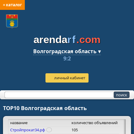
≡ каталог
arenda
rf
.com
Волгоградская область ▾
9:2
личный кабинет
TOP10 Волгоградская область
название
количество объявлений
Стройпрокат34.рф
105