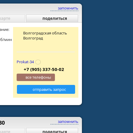
запомнить
карте
поделиться
ание:
Волгоградская область
Волгоград
об/мин
Prokat-34
+7 (905) 337-50-02
все телефоны
отправить запрос
запомнить
30
карте
поделиться