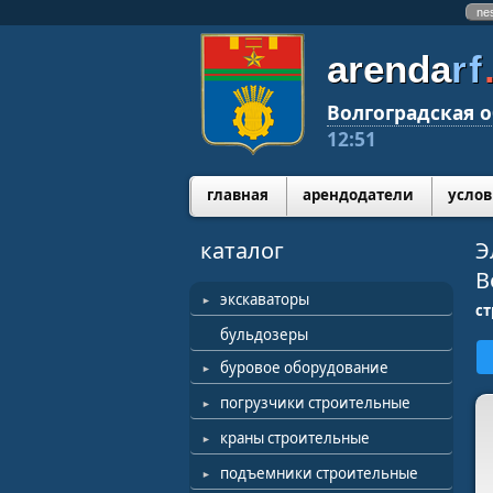
ne
arenda
rf
Волгоградская о
12:51
главная
арендодатели
услов
каталог
Э
В
экскаваторы
ст
бульдозеры
буровое оборудование
погрузчики строительные
краны строительные
подъемники строительные