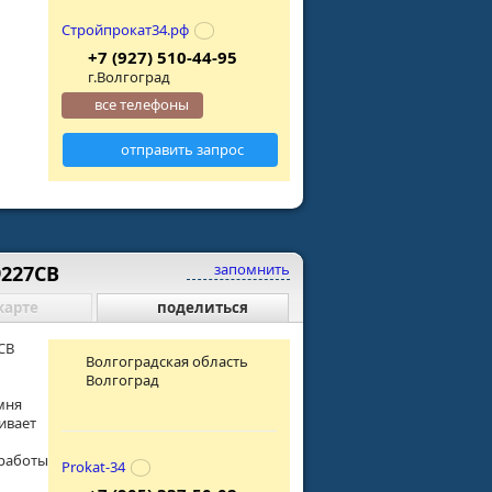
Стройпрокат34.рф
+7 (927) 510-44-95
г.Волгоград
все телефоны
отправить запрос
запомнить
227CB
карте
поделиться
CB
Волгоградская область
Волгоград
амня
ивает
работы
Prokat-34