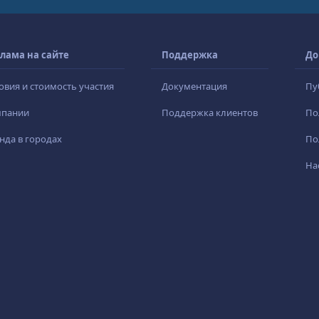
лама на сайте
Поддержка
До
овия и стоимость участия
Документация
Пу
мпании
Поддержка клиентов
По
нда в городах
По
На