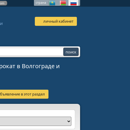
страна
com
личный кабинет
 и
рокат в Волгограде и
бъявление в этот раздел