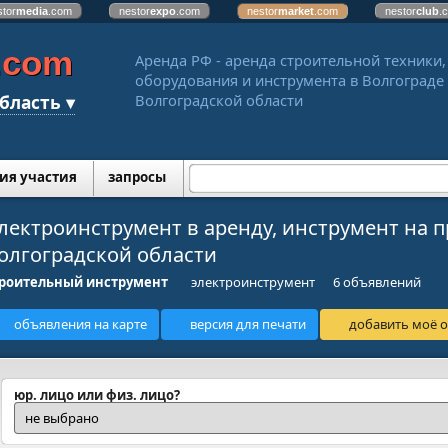
stor
media
.com
nestor
expo
.com
nestor
market
.com
nestor
club
.
.com
Аренда РФ - аренда строительной техники,
оборудования и инструмента в Волгограде
бласть ▾
Волгоградской области
ия участия
запросы
лектроинструмент в аренду, инструмент на п
олгоградской области
роительный инструмент
электроинструмент
6 объявлений
объявления на карте
версия для печати
добавить моё о
юр. лицо или физ. лицо?